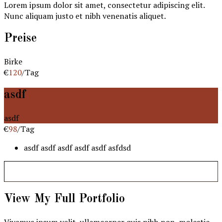
Lorem ipsum dolor sit amet, consectetur adipiscing elit.
Nunc aliquam justo et nibh venenatis aliquet.
Preise
Birke
€
120
/Tag
asdf
asdf
€
98
/Tag
asdf asdf asdf asdf asdf asfdsd
View My Full Portfolio
Vivamus ipsum velit, ullamcorper quis nibh non, molestie